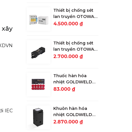
Thiết bị chống sét
lan truyền OTOWA
đường nguồn LSK-
4.500.000 ₫
 xây
T2720S
Thiết bị chống sét
CXDVN
lan truyền OTOWA
đường tín hiệu
2.700.000 ₫
mạng, camera OLA-
1000POE
Thuốc hàn hóa
nhiệt GOLDWELD
90g
83.000 ₫
Khuôn hàn hóa
ới IEC
nhiệt GOLDWELD
CR25 nối cọc với 3
2.870.000 ₫
đầu cáp