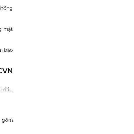
 thống
ng mặt
m bảo
CVN
hủ đầu
, gồm