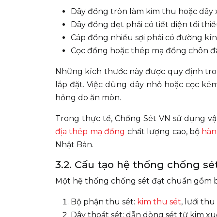
Dây đồng tròn làm kim thu hoặc dây 
Dây đồng dẹt phải có tiết diện tối th
Cáp đồng nhiều sợi phải có đường kính
Cọc đồng hoặc thép mạ đồng chôn đất
Những kích thước này được quy định tron
lắp đặt. Việc dùng dây nhỏ hoặc cọc ké
hỏng do ăn mòn.
Trong thực tế, Chống Sét VN sử dụng vậ
địa thép mạ đồng
chất lượng cao, bộ
hàn
Nhật Bản.
3.2. Cấu tạo hệ thống chống sé
Một hệ thống chống sét đạt chuẩn gồm b
Bộ phận thu sét:
kim thu sét
, lưới th
Dây thoát sét: dẫn dòng sét từ kim xu