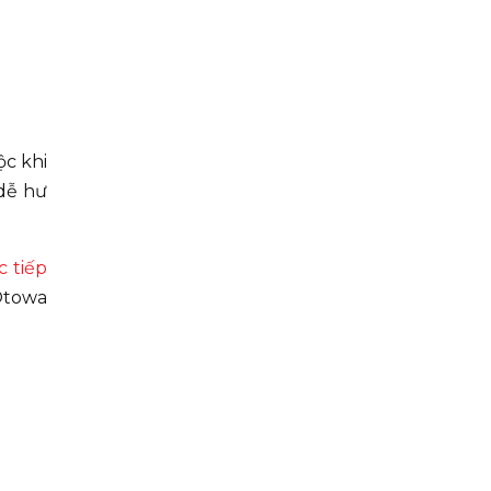
ộc khi
dễ hư
c tiếp
Otowa