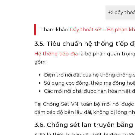
Đi dây tho
Tham khảo:
Dây thoát sét – Bộ phận k
3.5. Tiêu chuẩn hệ thống tiếp đ
Hệ thống tiếp địa
là bộ phận quan trọng 
gồm:
Điện trở nối đất của hệ thống chống 
Sử dụng cọc đồng, thép mạ đồng hoặ
Các mối nối phải được hàn hóa nhiệt để
Tại Chống Sét VN, toàn bộ mối nối đư
đảm bảo độ bền lâu dài, không bị lỏng n
3.6. Chống sét lan truyền bằn
SPD là thiết bị bảo vệ thiết bị điện tr