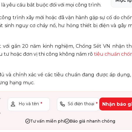
Mục lụ
à yêu cầu bắt buộc đối với mọi công trình.
 công trình xây mới hoặc đã vận hành gặp sự cố do chố
t sinh nguy cơ cháy nổ, hư hỏng thiết bị điện và gây 
ét với gần 20 năm kinh nghiệm, Chống Sét VN nhận th
ầu tư hoặc đơn vị thi công không nắm rõ
tiêu chuẩn chốn
y đủ và chính xác về các tiêu chuẩn đang được áp dụng
từng hạng mục.
T
Họ và tên
*
Số điện thoại
*
Nhận báo g
ỹ
Tư vấn miễn phí
Báo giá nhanh chóng