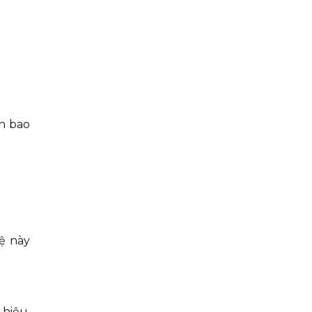
h bao
ệ này
 hiệu.