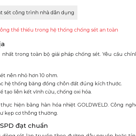
át sét công trình nhà dân dụng
hông thể thiếu trong hệ thống chống sét an toàn
ịa
nhất trong toàn bộ giải pháp chống sét. Yêu cầu chín
sét nên nhỏ hơn 10 ohm.
c hệ thống băng đồng chôn đất đúng kích thước.
 tạo liên kết vĩnh cửu, chống oxi hóa.
ợc thực hiện bằng hàn hóa nhiệt GOLDWELD. Công ngh
hư kẹp cơ thông thường.
g SPD đạt chuẩn
ước dòng sét lan truyền theo đường dây nguồn hoặc tín