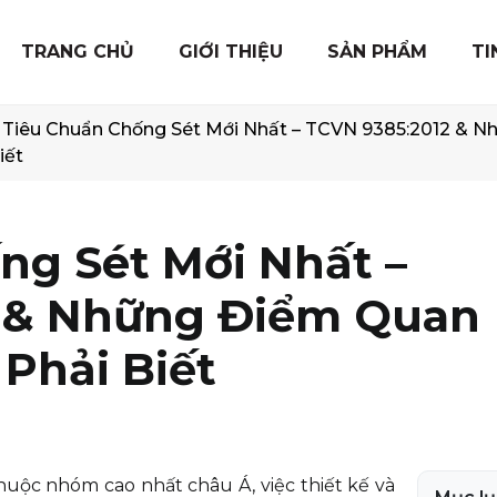
TRANG CHỦ
GIỚI THIỆU
SẢN PHẨM
TI
Tiêu Chuẩn Chống Sét Mới Nhất – TCVN 9385:2012 & N
iết
ng Sét Mới Nhất –
2 & Những Điểm Quan
Phải Biết
huộc nhóm cao nhất châu Á, việc thiết kế và