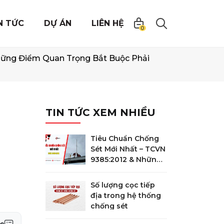
N TỨC
DỰ ÁN
LIÊN HỆ
0
hững Điểm Quan Trọng Bắt Buộc Phải
TIN TỨC XEM NHIỀU
Tiêu Chuẩn Chống
Sét Mới Nhất – TCVN
9385:2012 & Những
Điểm Quan Trọng
Bắt Buộc Phải Biết
Số lượng cọc tiếp
địa trong hệ thống
chống sét