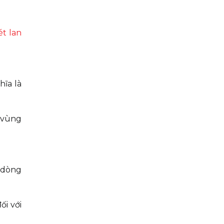
ét lan
hĩa là
h vùng
 dòng
i với