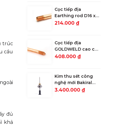
Cọc tiếp địa
Earthing rod D16 x
2.4m lớp mạ 30
214.000 ₫
microns
Cọc tiếp địa
u trúc
GOLDWELD cao cấp
êu cầu
D16 x 2.4m lớp mạ
408.000 ₫
254 microns
Kim thu sét công
 ngoài
nghệ mới Bakiral
ALFA S ESE 15: Bán
3.400.000 ₫
kính bảo vệ 64m
ầy đủ
ì khả