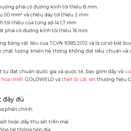
xuống phải có đường kính tối thiểu 8 mm.
iểu 50 mm² và chiều dày tối thiểu 2 mm.
 tối thiểu của từng sợi là 1,7 mm.
 phải có đường kính tối thiểu 16 mm.
g bảng vật liệu của TCVN 9385:2012 và là cơ sở bắt bu
m chất lượng khiến hệ thống không đạt tiêu chuẩn và 
t tư đạt chuẩn quốc gia và quốc tế, bao gồm dây và
cọ
 hóa nhiệt
GOLDWELD và
thiết bị cắt sét
thương hiệu 
t đầy đủ
a phần chính:
u sét hoặc dây thu sét trên mái.
ống hệ thống tiếp địa.