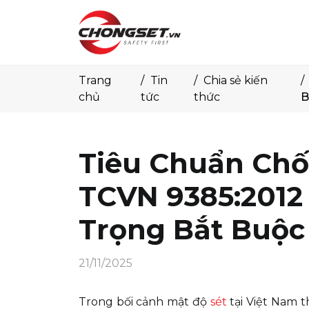
Trang
Tin
Chia sẻ kiến
chủ
tức
thức
B
Tiêu Chuẩn Chố
TCVN 9385:201
Trọng Bắt Buộc 
21/11/2025
Trong bối cảnh mật độ
sét
tại Việt Nam t