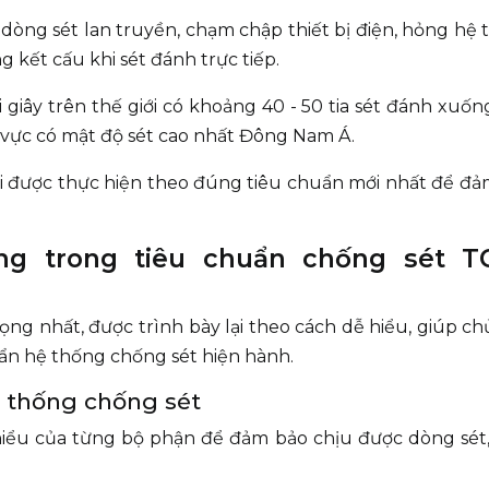
òng sét lan truyền, chạm chập thiết bị điện, hỏng hệ
 kết cấu khi sét đánh trực tiếp.
i giây trên thế giới có khoảng 40 - 50 tia sét đánh xuố
 vực có mật độ sét cao nhất Đông Nam Á.
i được thực hiện theo đúng tiêu chuẩn mới nhất để đả
ng trong tiêu chuẩn chống sét T
ng nhất, được trình bày lại theo cách dễ hiểu, giúp c
huẩn hệ thống chống sét hiện hành.
hệ thống chống sét
thiểu của từng bộ phận để đảm bảo chịu được dòng sét