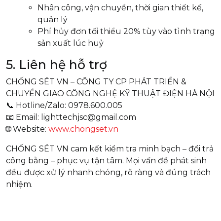
Nhân công, vận chuyển, thời gian thiết kế,
quản lý
Phí hủy đơn tối thiểu 20% tùy vào tình trạng
sản xuất lúc huỷ
5. Liên hệ hỗ trợ
CHỐNG SÉT VN – CÔNG TY CP PHÁT TRIỂN &
CHUYỂN GIAO CÔNG NGHỆ KỸ THUẬT ĐIỆN HÀ NỘI
📞 Hotline/Zalo: 0978.600.005
📧 Email: lighttechjsc@gmail.com
🌐 Website:
www.chongset.vn
CHỐNG SÉT VN cam kết kiểm tra minh bạch – đổi trả
công bằng – phục vụ tận tâm. Mọi vấn đề phát sinh
đều được xử lý nhanh chóng, rõ ràng và đúng trách
nhiệm.