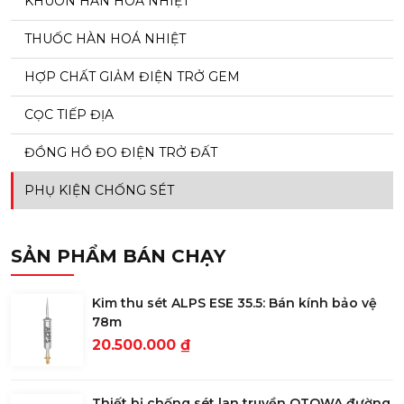
KHUÔN HÀN HOÁ NHIỆT
THUỐC HÀN HOÁ NHIỆT
HỢP CHẤT GIẢM ĐIỆN TRỞ GEM
CỌC TIẾP ĐỊA
ĐỒNG HỒ ĐO ĐIỆN TRỞ ĐẤT
PHỤ KIỆN CHỐNG SÉT
SẢN PHẨM BÁN CHẠY
Kim thu sét ALPS ESE 35.5: Bán kính bảo vệ
78m
20.500.000 ₫
Thiết bị chống sét lan truyền OTOWA đường