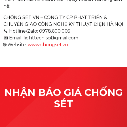
hệ:
CHỐNG SÉT VN – CÔNG TY CP PHÁT TRIỂN &
CHUYỂN GIAO CÔNG NGHỆ KỸ THUẬT ĐIỆN HÀ NỘI
📞 Hotline/Zalo: 0978.600.005
📧 Email: lighttechjsc@gmail.com
🌐 Website:
www.chongset.vn
NHẬN BÁO GIÁ CHỐNG
SÉT