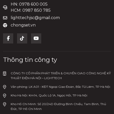
HN: 0978 600 005
HCM: 0987 850 785
lighttechjsc@gmail.com
chongset.vn
Thông tin công ty
CÔNG TY CỔ PHẦN PHÁT TRIỂN & CHUYỂN GIAO CÔNG NGHỆ KỸ
THUẬT ĐIỆN HÀ NỘI – LIGHTTECH
Văn phòng: LK A01 - KĐT Ngoại Giao Đoàn, Bắc Từ Liêm, TP Hà Nội
Kho Hà Nội: Km14, Quốc Lộ 1A, Ngọc Hồi, TP Hà Nội
Kho Hồ Chí Minh: Số 20/24D Đường Bình Chiểu, Tam Bình, Thủ
Đức, TP Hồ Chí Minh