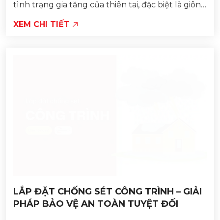
tình trạng gia tăng của thiên tai, đặc biệt là giông
sét. Tuy nhiên, để có được hệ thống chống sét...
XEM CHI TIẾT
LẮP ĐẶT CHỐNG SÉT CÔNG TRÌNH – GIẢI
PHÁP BẢO VỆ AN TOÀN TUYỆT ĐỐI