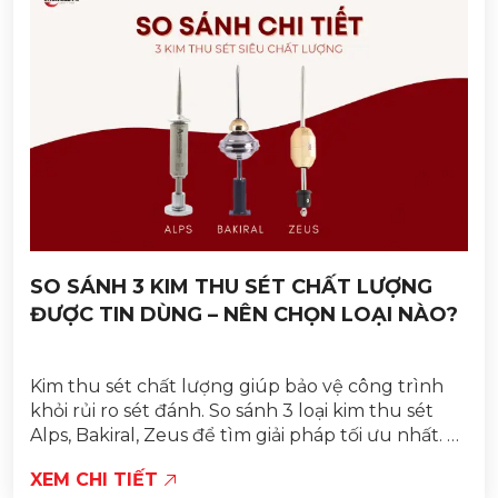
SO SÁNH 3 KIM THU SÉT CHẤT LƯỢNG
ĐƯỢC TIN DÙNG – NÊN CHỌN LOẠI NÀO?
Kim thu sét chất lượng giúp bảo vệ công trình
khỏi rủi ro sét đánh. So sánh 3 loại kim thu sét
Alps, Bakiral, Zeus để tìm giải pháp tối ưu nhất. Vì
sao cần chọn kim thu sét chất...
XEM CHI TIẾT