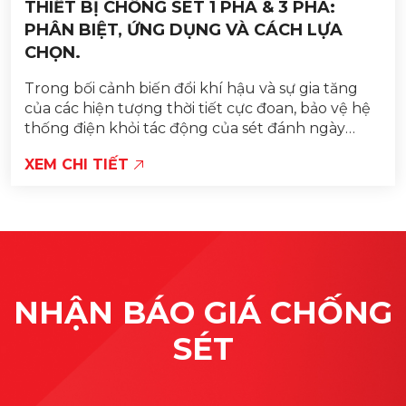
THIẾT BỊ CHỐNG SÉT 1 PHA & 3 PHA:
PHÂN BIỆT, ỨNG DỤNG VÀ CÁCH LỰA
CHỌN.
Trong bối cảnh biến đổi khí hậu và sự gia tăng
của các hiện tượng thời tiết cực đoan, bảo vệ hệ
thống điện khỏi tác động của sét đánh ngày
càng trở nên quan trọng. Thiết bị chống sét...
XEM CHI TIẾT
NHẬN BÁO GIÁ CHỐNG
SÉT