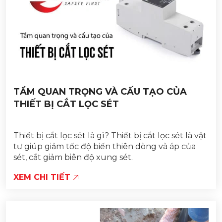
TẦM QUAN TRỌNG VÀ CẤU TẠO CỦA
THIẾT BỊ CẮT LỌC SÉT
Thiết bị cắt lọc sét là gì? Thiết bị cắt lọc sét là vật
tư giúp giảm tốc độ biến thiên dòng và áp của
sét, cắt giảm biên độ xung sét.
XEM CHI TIẾT