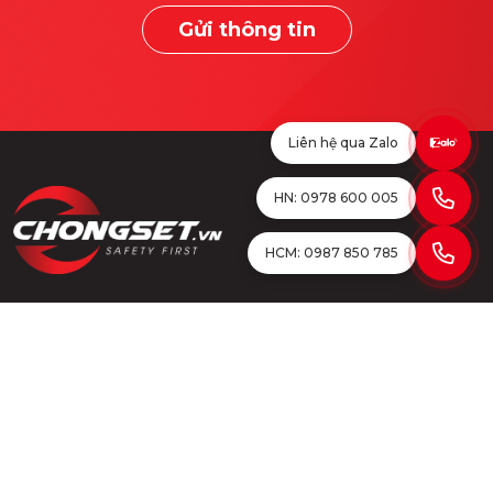
Gửi thông tin
Liên hệ qua Zalo
HN: 0978 600 005
HCM: 0987 850 785
HN: 0978 600 005
HCM: 0987 850 785
lighttechjsc@gmail.com
chongset.vn