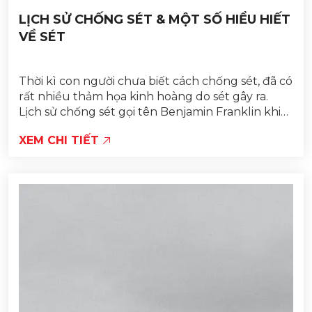
LỊCH SỬ CHỐNG SÉT & MỘT SỐ HIỂU HIẾT
VỀ SÉT
Thời kì con người chưa biết cách chống sét, đã có
rất nhiều thảm họa kinh hoàng do sét gây ra.
Lịch sử chống sét gọi tên Benjamin Franklin khi
ông thành công với thí nghiệm con diều, giúp
XEM CHI TIẾT
con...