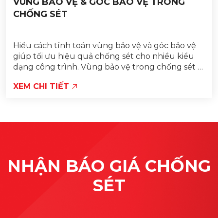
VÙNG BẢO VỆ & GÓC BẢO VỆ TRONG
CHỐNG SÉT
Hiểu cách tính toán vùng bảo vệ và góc bảo vệ
giúp tối ưu hiệu quả chống sét cho nhiều kiểu
dạng công trình. Vùng bảo vệ trong chống sét là
gì? Vùng bảo vệ được hiểu một cách đơn...
XEM CHI TIẾT
NHẬN BÁO GIÁ CHỐNG
SÉT