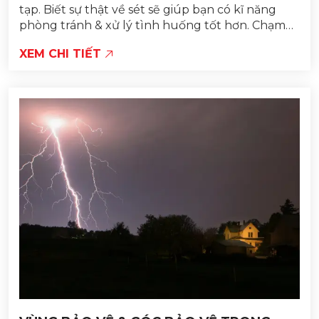
tạp. Biết sự thật về sét sẽ giúp bạn có kĩ năng
phòng tránh & xử lý tình huống tốt hơn. Chạm
vào nạn nhân bị sét đánh, bạn sẽ bị...
XEM CHI TIẾT