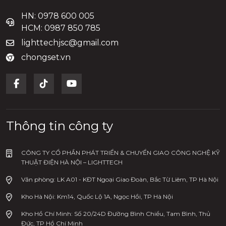
HN: 0978 600 005
HCM: 0987 850 785
lighttechjsc@gmail.com
chongset.vn
Thông tin công ty
CÔNG TY CỔ PHẦN PHÁT TRIỂN & CHUYỂN GIAO CÔNG NGHỆ KỸ
THUẬT ĐIỆN HÀ NỘI – LIGHTTECH
Văn phòng: LK A01 - KĐT Ngoại Giao Đoàn, Bắc Từ Liêm, TP Hà Nội
Kho Hà Nội: Km14, Quốc Lộ 1A, Ngọc Hồi, TP Hà Nội
Kho Hồ Chí Minh: Số 20/24D Đường Bình Chiểu, Tam Bình, Thủ
Đức, TP Hồ Chí Minh