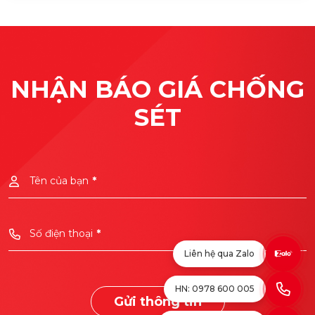
NHẬN BÁO GIÁ CHỐNG
SÉT
Tên của bạn
*
Số điện thoại
*
Liên hệ qua Zalo
HN: 0978 600 005
Gửi thông tin