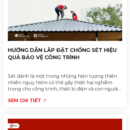
HƯỚNG DẪN LẮP ĐẶT CHỐNG SÉT HIỆU
QUẢ BẢO VỆ CÔNG TRÌNH
Sét đánh là một trong những hiện tượng thiên
nhiên nguy hiểm có thể gây thiệt hại nghiêm
trọng cho công trình, thiết bị điện và con người.
Việc lắp đặt hệ thống chống sét đúng tiêu
XEM CHI TIẾT
chuẩn không chỉ...