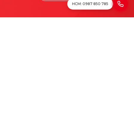
HCM: 0987 850 785
HN: 0978 600 005
HCM: 0987 850 785
lighttechjsc@gmail.com
chongset.vn