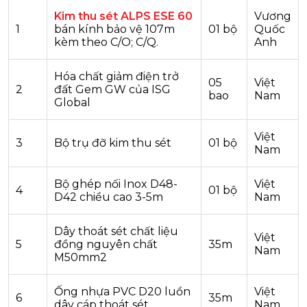
Kim thu sét ALPS ESE 60
Vương
1
bán kính bảo vệ 107m
01 bộ
Quốc
kèm theo C/O; C/Q.
Anh
Hóa chất giảm điện trở
05
Việt
2
đất Gem GW của ISG
bao
Nam
Global
Việt
3
Bộ trụ đỡ kim thu sét
01 bộ
Nam
Bộ ghép nối Inox D48-
Việt
4
01 bộ
D42 chiều cao 3-5m
Nam
Dây thoát sét chất liệu
Việt
5
đồng nguyên chất
35m
Nam
M50mm2
Ống nhựa PVC D20 luồn
Việt
6
35m
dây cáp thoát sét
Nam