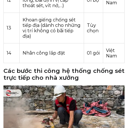
12
lông, Đai định vị cáp
01 bộ
Nam
thoát sét, vít nở,…)
Khoan giếng chống sét
tiếp địa (dành cho những
Tùy
13
vị trí không có bãi tiếp
chọn
địa)
Việt
14
Nhân công lắp đặt
01 gói
Nam
Các bước thi công hệ thống chống sét
trực tiếp cho nhà xưởng