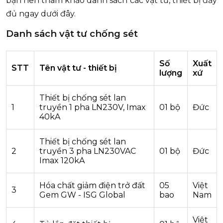
bạn nên tham khảo danh sách các vật tư, thiết bị đầy
đủ ngay dưới đây.
Danh sách vật tư chống sét
Số
Xuất
STT
Tên vật tư - thiết bị
lượng
xứ
Thiết bị chống sét lan
1
truyền 1 pha LN230V, Imax
01 bộ
Đức
40kA
Thiết bị chống sét lan
2
truyền 3 pha LN230VAC
01 bộ
Đức
Imax 120kA
Hóa chất giảm điện trở đất
05
Việt
3
Gem GW - ISG Global
bao
Nam
Việt