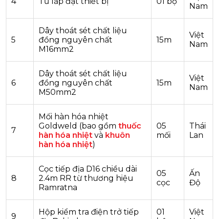
4
Tủ lắp đặt thiết bị
01 bộ
Nam
Dây thoát sét chất liệu
Việt
5
đồng nguyên chất
15m
Nam
M16mm2
Dây thoát sét chất liệu
Việt
6
đồng nguyên chất
15m
Nam
M50mm2
Mối hàn hóa nhiệt
Goldweld (bao gồm
thuốc
05
Thái
7
hàn hóa nhiệt
và
khuôn
mối
Lan
hàn hóa nhiệt
)
Cọc tiếp địa D16 chiều dài
05
Ấn
8
2.4m RR từ thương hiệu
cọc
Độ
Ramratna
Hộp kiểm tra điện trở tiếp
01
Việt
9