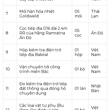
Mối hàn hóa nhiệt
05
Thái
7
Goldweld
mối
Lan
Cọc tiếp địa D16 dài 2.4m
05
8
RR của hãng Ramratna
Ấn Độ
cọc
Ấn Độ
Hộp kiểm tra điện trở
01
Việt
9
tiếp địa Bakiral
hộp
Nam
Vận chuyển tới công
Việt
10
01 bộ
trình miền Bắc
Nam
Đo kiểm tra điện trở tiếp
Nhật
11
đất thông qua đồng hồ
01 lần
Bản
chuyên dụng
Các loại vật tư phụ (Bu
Việt