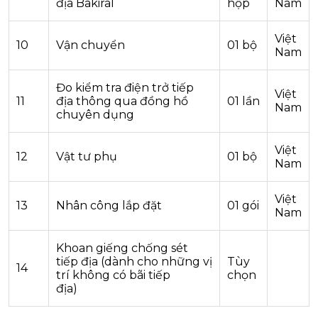
địa Bakiral
hộp
Nam
Việt
10
Vận chuyển
01 bộ
Nam
Đo kiểm tra điện trở tiếp
Việt
11
địa thông qua đồng hồ
01 lần
Nam
chuyên dụng
Việt
12
Vật tư phụ
01 bộ
Nam
Việt
13
Nhân công lắp đặt
01 gói
Nam
Khoan giếng chống sét
tiếp địa (dành cho những vị
Tùy
14
trí không có bãi tiếp
chọn
địa)