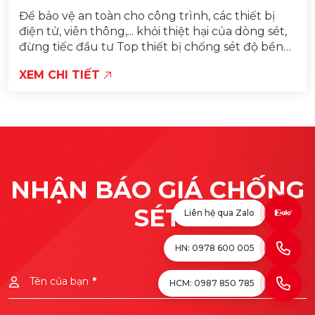
Để bảo vệ an toàn cho công trình, các thiết bị
điện tử, viễn thông,... khỏi thiệt hại của dòng sét,
đừng tiếc đầu tư Top thiết bị chống sét độ bền
cao, chất lượng tốt...
XEM CHI TIẾT
NHẬN BÁO GIÁ CHỐNG
SÉT
Liên hệ qua Zalo
HN: 0978 600 005
Tên của bạn
*
HCM: 0987 850 785