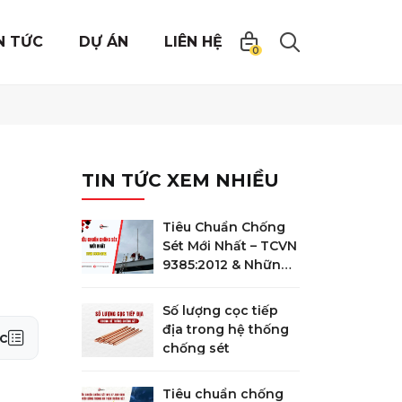
N TỨC
DỰ ÁN
LIÊN HỆ
0
TIN TỨC XEM NHIỀU
Tiêu Chuẩn Chống
Sét Mới Nhất – TCVN
9385:2012 & Những
Điểm Quan Trọng
Bắt Buộc Phải Biết
Số lượng cọc tiếp
địa trong hệ thống
c
chống sét
Tiêu chuẩn chống