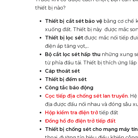
thiết bị nào?
Thiết bị cắt sét bảo vệ
bằng cơ chế k
xuống đất. Thiết bị này được mắc so
Thiết bị lọc sét
được mắc nối tiếp đư
điện áp tăng vọt,...
Bộ cắt lọc sét hấp thu
những xung sé
từ phía đầu tải. Thiết bị thích ứng lắ
Cáp thoát sét
Thiết bị đếm sét
Công tắc báo động
Cọc tiếp địa chống sét lan truyền
. Hệ
địa được đấu nối nhau và đóng sâu x
Hộp kiểm tra điện trở
tiếp đất
Đồng hồ đo điện trở tiếp đất
Thiết bị chống sét cho mạng máy tín
thoại, đường tín hiệu điều khiển công