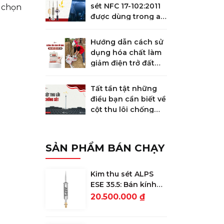
sét NFC 17-102:2011
h chọn
được dùng trong an
toàn chống sét
Hướng dẫn cách sử
dụng hóa chất làm
giảm điện trở đất
GEM
Tất tần tật những
điều bạn cần biết về
cột thu lôi chống
sét
SẢN PHẨM BÁN CHẠY
Kim thu sét ALPS
ESE 35.5: Bán kính
bảo vệ 78m
20.500.000 ₫