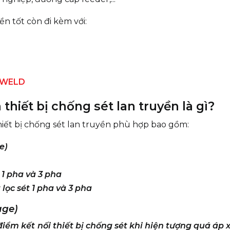
n tốt còn đi kèm với:
DWELD
 thiết bị chống sét lan truyền là gì?
hiết bị chống sét lan truyền phù hợp bao gồm:
e)
t 1 pha và 3 pha
 lọc sét 1 pha và 3 pha
age)
điểm kết nối thiết bị chống sét khi hiện tượng quá áp 