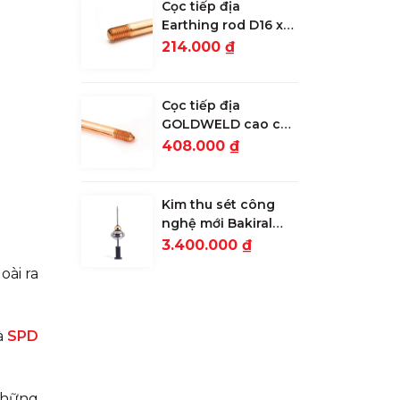
Cọc tiếp địa
Earthing rod D16 x
2.4m lớp mạ 30
214.000 ₫
microns
Cọc tiếp địa
GOLDWELD cao cấp
D16 x 2.4m lớp mạ
408.000 ₫
254 microns
Kim thu sét công
nghệ mới Bakiral
ALFA S ESE 15: Bán
3.400.000 ₫
kính bảo vệ 64m
oài ra
là
SPD
những