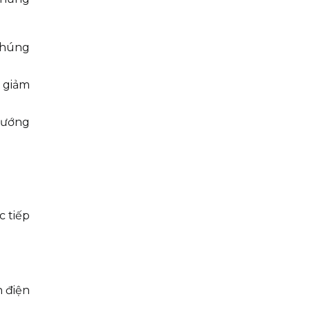
chúng
 giảm
hướng
c tiếp
n điện