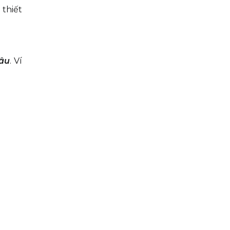
 thiết
đâu
. Ví