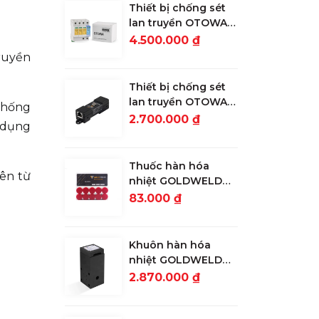
Thiết bị chống sét
lan truyền OTOWA
đường nguồn LSK-
4.500.000 ₫
T2720S
truyền
Thiết bị chống sét
lan truyền OTOWA
 chống
đường tín hiệu
2.700.000 ₫
c dụng
mạng, camera OLA-
1000POE
Thuốc hàn hóa
yên từ
nhiệt GOLDWELD
90g
83.000 ₫
Khuôn hàn hóa
nhiệt GOLDWELD
CR25 nối cọc với 3
2.870.000 ₫
đầu cáp