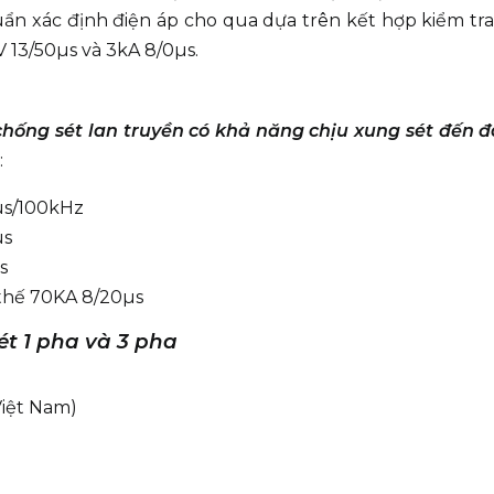
uẩn xác định điện áp cho qua dựa trên kết hợp kiểm tra
V 13/50µs và 3kA 8/0µs.
 chống sét lan truyền có khả năng chịu xung sét đến 
:
µs/100kHz
µs
s
 thế 70KA 8/20µs
sét 1 pha và 3 pha
Việt Nam)