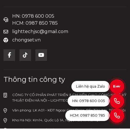
HN: 0978 600 005
HCM: 0987 850 785
lighttechjsc@gmail.com
chongset.vn
Thông tin công ty
Liên hệ qua Zalo
CÔNG TY CỔ PHẦN PHÁT TRIỂN & CHUYỂN GIAO CÔNG NGHỆ KỸ
THUẬT ĐIỆN HÀ NỘI – LIGHTTECH
HN: 0978 600 005
Văn phòng: LK A01 - KĐT Ngoại Giao Đoàn, Bắc Từ Liêm, TP Hà Nội
HCM: 0987 850 785
Kho Hà Nội: Km14, Quốc Lộ 1A, Ngọc Hồi, TP Hà Nội
Kho Hồ Chí Minh: Số 20/24D Đường Bình Chiểu, Tam Bình, Thủ