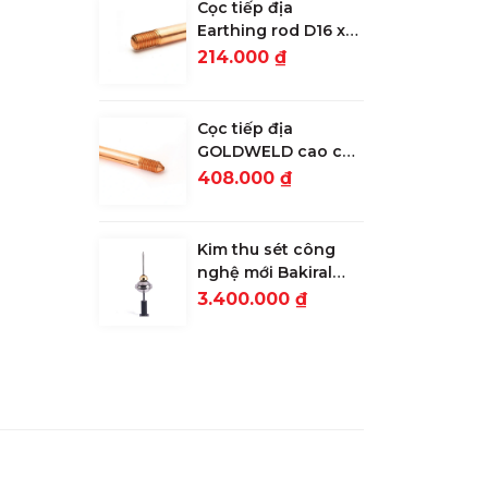
Cọc tiếp địa
Earthing rod D16 x
2.4m lớp mạ 30
214.000 ₫
microns
Cọc tiếp địa
GOLDWELD cao cấp
D16 x 2.4m lớp mạ
408.000 ₫
254 microns
Kim thu sét công
nghệ mới Bakiral
ALFA S ESE 15: Bán
3.400.000 ₫
kính bảo vệ 64m