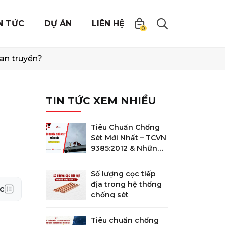
N TỨC
DỰ ÁN
LIÊN HỆ
0
lan truyền?
TIN TỨC XEM NHIỀU
Tiêu Chuẩn Chống
Sét Mới Nhất – TCVN
9385:2012 & Những
Điểm Quan Trọng
Bắt Buộc Phải Biết
Số lượng cọc tiếp
địa trong hệ thống
c
chống sét
Tiêu chuẩn chống