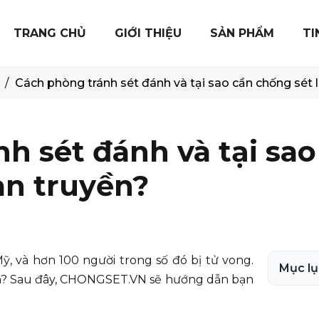
TRANG CHỦ
GIỚI THIỆU
SẢN PHẨM
TI
Cách phòng tránh sét đánh và tại sao cần chống sét 
h sét đánh và tại sao
an truyền?
, và hơn 100 người trong số đó bị tử vong.
Mục lụ
nh? Sau đây, CHONGSET.VN sẽ hướng dẫn bạn