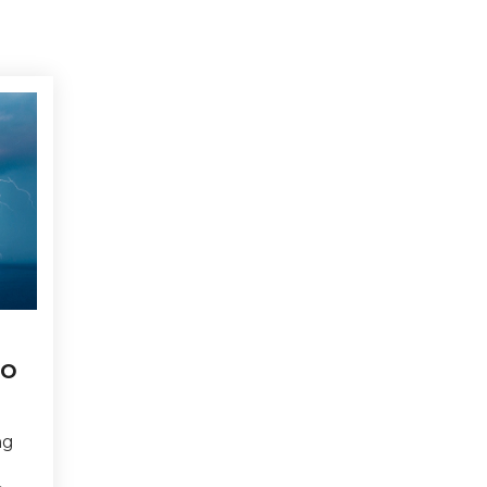
ẠO
ng