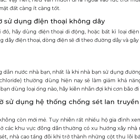
mặt đất càng ít càng tốt.
ờ sử dụng điện thoại không dây
ó, hãy dùng điện thoại di động, hoặc bất kì loại điện
 dây điện thoại, dòng điện sẽ đi theo đường dây và gâ
.
ng dẫn nước nhà bạn, nhất là khi nhà bạn sử dụng đườ
 chloride) thường dùng hiện nay sẽ làm giảm khả năn
ạn dùng loại ống nào, hãy kiên nhẫn đợi khi cơn bão đi
ờ sử dụng hệ thống chống sét lan truyền
 không còn mới mẻ. Tuy nhiên rất nhiều hộ gia đình xe
ay ở các khu vực đông dân thường có xu hướng xây nhà
ét, nhà cao tầng đôi khi trở thành những cột thu lôi b