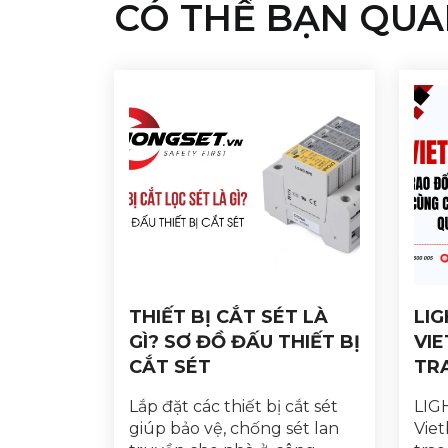
CÓ THỂ BẠN QUA
THIẾT BỊ CẮT SÉT LÀ
LI
GÌ? SƠ ĐỒ ĐẤU THIẾT BỊ
VIE
CẮT SÉT
TR
CÙ
Lắp đặt các thiết bị cắt sét
LIG
QU
giúp bảo vệ, chống sét lan
Viet