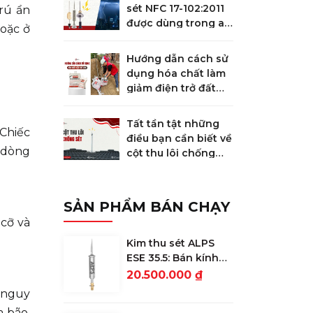
sét NFC 17-102:2011
rú ẩn
được dùng trong an
hoặc ở
toàn chống sét
Hướng dẫn cách sử
dụng hóa chất làm
giảm điện trở đất
GEM
Tất tần tật những
 Chiếc
điều bạn cần biết về
o dòng
cột thu lôi chống
sét
SẢN PHẨM BÁN CHẠY
 cỡ và
Kim thu sét ALPS
ESE 35.5: Bán kính
bảo vệ 78m
20.500.000 ₫
t nguy
a bão,