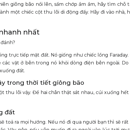
ên giông bão nổi lên, sấm chớp ầm ầm, hãy tìm chỗ t
hành một chiếc cột thu lôi di động đấy. Hãy đi vào nhà, 
 nhanh nhất
t đánh?
ống trực tiếp mặt đất. Nó giống như chiếc lồng Faraday.
ệ các vật ở bên trong nó khỏi dòng điện bên ngoài. D
 xuống đất.
y trong thời tiết giông bão
t thu lôi vậy. Để hai chân thật sát nhau, cúi xuống hết
g đất
sẽ toả ra mọi hướng. Nếu nó đi qua người bạn thì sẽ rấ
c. Vậy nên, nếu vẫn muốn đi ra ngoài vào lúc trời mư