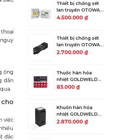
Thiết bị chống sét
lan truyền OTOWA
đường nguồn LSK-
4.500.000 ₫
T2720S
 thoại
Thiết bị chống sét
y nguy
lan truyền OTOWA
đường tín hiệu
2.700.000 ₫
mạng, camera OLA-
1000POE
ng ống
Thuốc hàn hóa
nhiệt GOLDWELD
g dẫn
90g
83.000 ₫
 qua.
 cho
Khuôn hàn hóa
nhiệt GOLDWELD
m việc
CR25 nối cọc với 3
2.870.000 ₫
đầu cáp
 nhiều
ất đắc