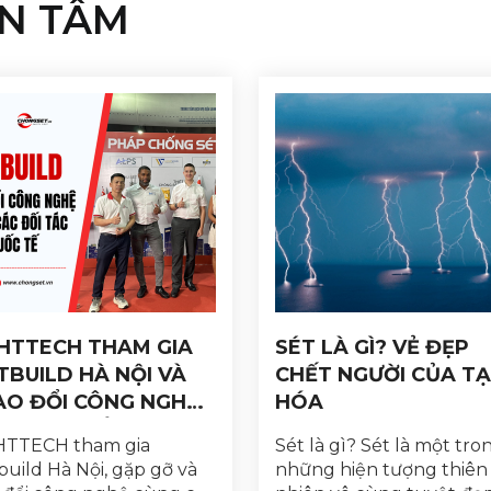
N TÂM
GHTTECH THAM GIA
SÉT LÀ GÌ? VẺ ĐẸP
TBUILD HÀ NỘI VÀ
CHẾT NGƯỜI CỦA T
AO ĐỔI CÔNG NGHỆ
HÓA
NG CÁC ĐỐI TÁC
HTTECH tham gia
Sét là gì? Sét là một tro
ỐC TẾ
build Hà Nội, gặp gỡ và
những hiện tượng thiên