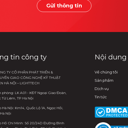
Gửi thông tin
ng tin công ty
Nội dung
Về chúng tôi
NG TY CỔ PHẦN PHÁT TRIỂN &
UYỂN GIAO CÔNG NGHỆ KỸ THUẬT
Sản phẩm
ỆN HÀ NỘI – LIGHTTECH
Dịch vụ
 phòng: LK A01 - KĐT Ngoại Giao Đoàn,
Tin tức
 Từ Liêm, TP Hà Nội
 Hà Nội: Km14, Quốc Lộ 1A, Ngọc Hồi,
 Hà Nội
o Hồ Chí Minh: Số 20/24D Đường Bình