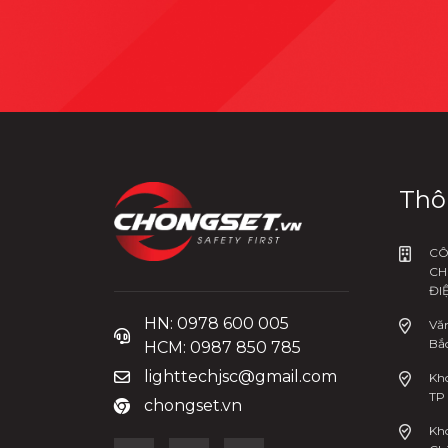
Thô
CÔ
CH
ĐI
HN: 0978 600 005
Văn
Bắc
HCM: 0987 850 785
lighttechjsc@gmail.com
Kho
TP
chongset.vn
Kh