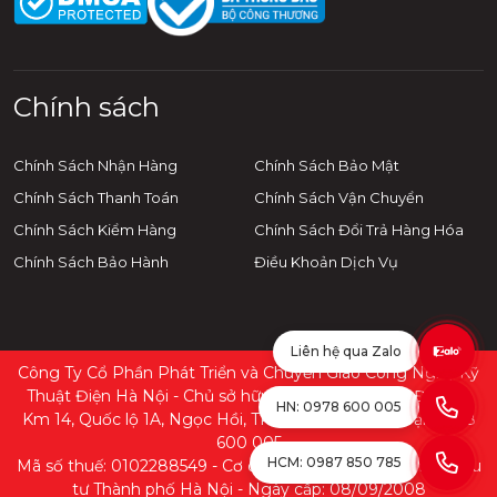
kẹp và một số phụ kiện đi kèm được trang bị đầy đủ.
Sản phẩm được sản xuất trên dây chuyền hiện đại
nên có thể hoàn toàn yên tâm khi sử dụng.
Chính sách
Khuôn hàn hóa nhiệt
Goldweld
Chính Sách Nhận Hàng
Chính Sách Bảo Mật
Chất liệu: Graphite
Chính Sách Thanh Toán
Chính Sách Vận Chuyển
Dùng trong hệ thống tiếp địa an toàn điện,
Chính Sách Kiểm Hàng
Chính Sách Đổi Trả Hàng Hóa
chống sét.
Hàn nối các cọc tiếp địa, cọc tiếp địa - cáp đồng
Chính Sách Bảo Hành
Điều Khoản Dịch Vụ
hoặc cáp đồng - cáp đồng,...
Độ bền cao, chịu được mức nhiệt lên đến
3000oC
Liên hệ qua Zalo
Công Ty Cổ Phần Phát Triển và Chuyển Giao Công Nghệ Kỹ
Hàn được nhiều lần (từ 70 lần trở lên)
Thuật Điện Hà Nội - Chủ sở hữu: Trần Xuân Khoa - Địa chỉ:
HN: 0978 600 005
Bảo hành: 12 tháng
Km 14, Quốc lộ 1A, Ngọc Hồi, TP. Hà Nội - Điện thoại: 0978
600 005
Thuốc hàn hóa nhiệt
250G thương
HCM: 0987 850 785
Mã số thuế: 0102288549 - Cơ quan cấp: Sở Kế hoạch và Đầu
hiệu Goldweld
tư Thành phố Hà Nội - Ngày cấp: 08/09/2008