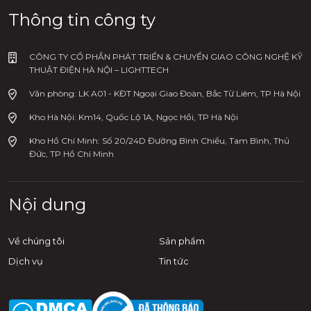
Thông tin công ty
CÔNG TY CỔ PHẦN PHÁT TRIỂN & CHUYỂN GIAO CÔNG NGHỆ KỸ
THUẬT ĐIỆN HÀ NỘI – LIGHTTECH
Văn phòng: LK A01 - KĐT Ngoại Giao Đoàn, Bắc Từ Liêm, TP Hà Nội
Kho Hà Nội: Km14, Quốc Lộ 1A, Ngọc Hồi, TP Hà Nội
Kho Hồ Chí Minh: Số 20/24D Đường Bình Chiểu, Tam Bình, Thủ
Đức, TP Hồ Chí Minh
Bộ sản phẩm hàn hóa nhiệt
Nội dung
Goldweld gồm những gì?
Về chúng tôi
Sản phẩm
Bộ sản phẩm hàn hóa nhiệt Goldweld hiện được sản
xuất tại Việt Nam. Sản phẩm cung cấp đầy đủ phụ
Dịch vụ
Tin tức
kiện để mối hàn hóa nhiệt bền đẹp và tiết kiệm thời
gian. Các phụ kiện như khuôn hàn, thuốc hàn, tay