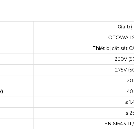
Giá trị 
OTOWA LS
Thiết bị cắt sét C
230V (5
275V (5
20
x)
40
≤ 1.
≤ 2
EN 61643-11 /