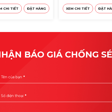
M CHI TIẾT
ĐẶT HÀNG
XEM CHI TIẾT
ĐẶT H
HẬN BÁO GIÁ CHỐNG S
Tên của bạn
*
Số điện thoại
*