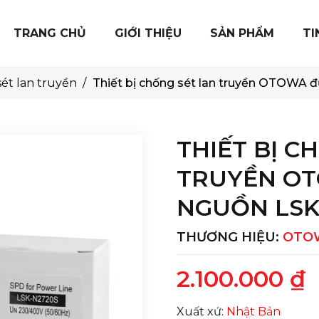
TRANG CHỦ
GIỚI THIỆU
SẢN PHẨM
TI
sét lan truyền
Thiết bị chống sét lan truyền OTOWA
THIẾT BỊ C
TRUYỀN O
NGUỒN LSK
THƯƠNG HIỆU:
OTO
2.100.000 ₫
Xuất xứ:
Nhật Bản