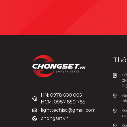
Thô
CÔ
CH
ĐI
HN: 0978 600 005
Văn
Bắc
HCM: 0987 850 785
lighttechjsc@gmail.com
Kho
TP
chongset.vn
Kh