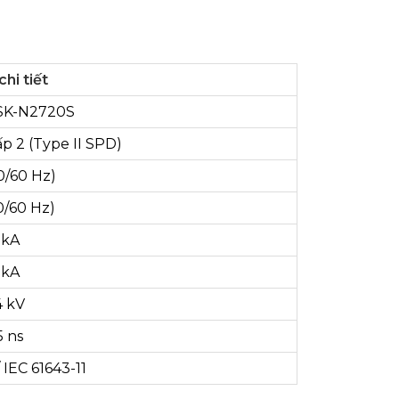
chi tiết
K-N2720S
ấp 2 (Type II SPD)
0/60 Hz)
0/60 Hz)
 kA
 kA
4 kV
5 ns
 IEC 61643-11