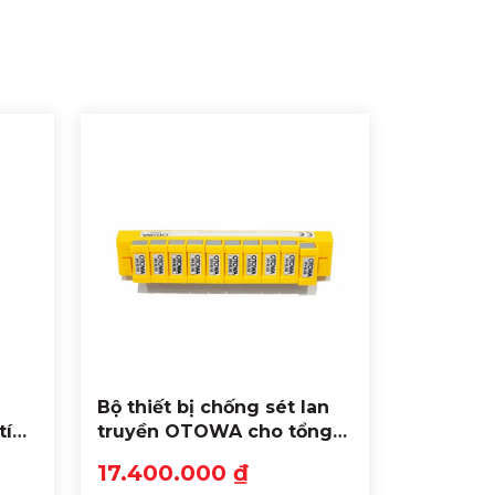
Bộ thiết bị chống sét lan
tín
truyền OTOWA cho tổng
A-
đài điện thoại SPU-RL180
17.400.000 ₫
và SPU-EF