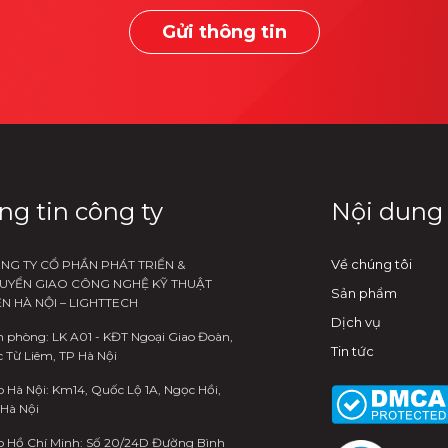
Gửi thông tin
ng tin công ty
Nội dung
Về chúng tôi
NG TY CỔ PHẦN PHÁT TRIỂN &
UYỂN GIAO CÔNG NGHỆ KỸ THUẬT
Sản phẩm
ỆN HÀ NỘI – LIGHTTECH
Dịch vụ
 phòng: LK A01 - KĐT Ngoại Giao Đoàn,
Tin tức
 Từ Liêm, TP Hà Nội
 Hà Nội: Km14, Quốc Lộ 1A, Ngọc Hồi,
 Hà Nội
o Hồ Chí Minh: Số 20/24D Đường Bình