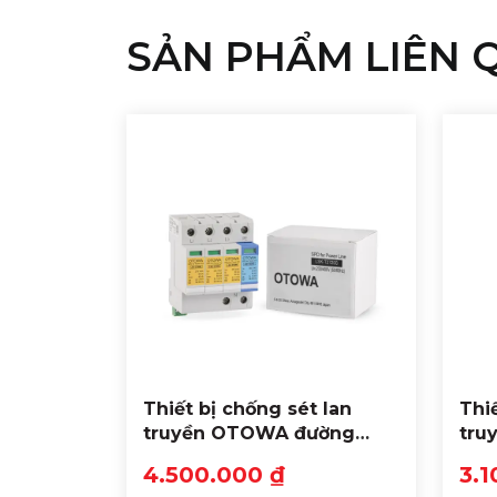
SẢN PHẨM LIÊN 
Thiết bị chống sét lan
Thi
truyền OTOWA đường
tru
nguồn LSK-T2720S
hiệ
4.500.000 ₫
3.1
CA