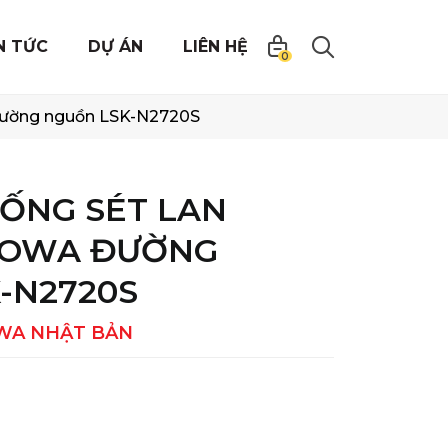
N TỨC
DỰ ÁN
LIÊN HỆ
0
 đường nguồn LSK-N2720S
HỐNG SÉT LAN
TOWA ĐƯỜNG
-N2720S
WA NHẬT BẢN