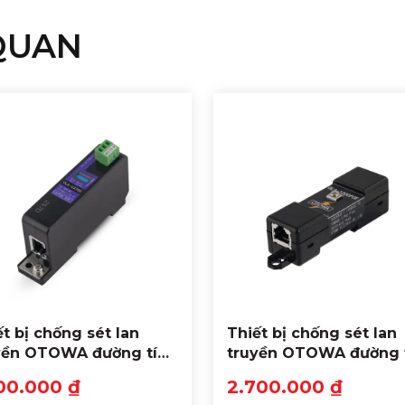
QUAN
ết bị chống sét lan
Thiết bị chống sét lan
yền OTOWA đường tín
truyền OTOWA đường 
u mạng, camera OLA-
hiệu mạng, camera OL
00.000 ₫
2.700.000 ₫
T6S
1000POE