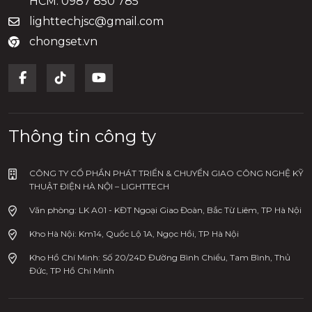
HCM: 0987 850 785
Facebook
tại đây
| Hotline [Hà Nội] 0978.600.005
lighttechjsc@gmail.com
[HCM] 0987.850.785
chongset.vn
Thông tin công ty
CÔNG TY CỔ PHẦN PHÁT TRIỂN & CHUYỂN GIAO CÔNG NGHỆ KỸ
THUẬT ĐIỆN HÀ NỘI – LIGHTTECH
Văn phòng: LK A01 - KĐT Ngoại Giao Đoàn, Bắc Từ Liêm, TP Hà Nội
Kho Hà Nội: Km14, Quốc Lộ 1A, Ngọc Hồi, TP Hà Nội
Kho Hồ Chí Minh: Số 20/24D Đường Bình Chiểu, Tam Bình, Thủ
Đức, TP Hồ Chí Minh