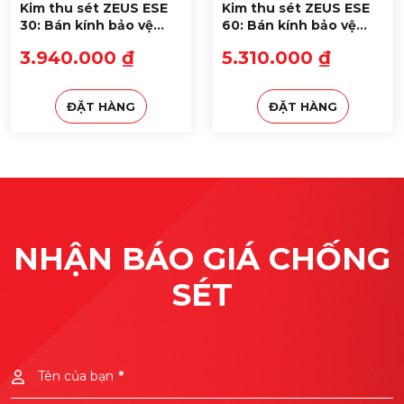
Kim thu sét ZEUS ESE
Kim thu sét ZEUS ESE
30: Bán kính bảo vệ
60: Bán kính bảo vệ
79m
107m
3.940.000 ₫
5.310.000 ₫
ĐẶT HÀNG
ĐẶT HÀNG
NHẬN BÁO GIÁ CHỐNG
SÉT
Ứng dụng của kim thu sét ZEUS
Kim thu sét ZEUS
nhập khẩu trực tiếp từ
Thổ Nhĩ Kỳ
.
Ứng dụng công nghệ hiện đại, phát xạ sớm giúp
Tên của bạn
*
triệu tiêu dòng sét xuống bãi tiếp địa.
Kim thu sét