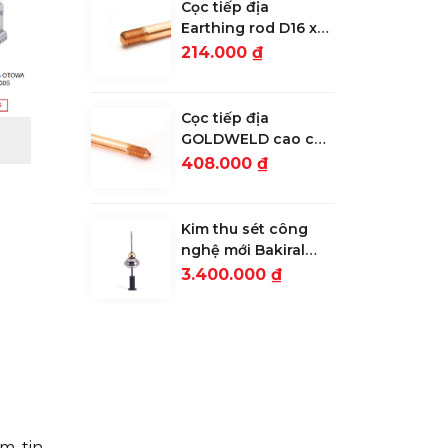
Cọc tiếp địa
Earthing rod D16 x
2.4m lớp mạ 30
214.000 ₫
microns
Cọc tiếp địa
GOLDWELD cao cấp
D16 x 2.4m lớp mạ
408.000 ₫
254 microns
Kim thu sét công
nghệ mới Bakiral
ALFA S ESE 15: Bán
3.400.000 ₫
kính bảo vệ 64m
m tin