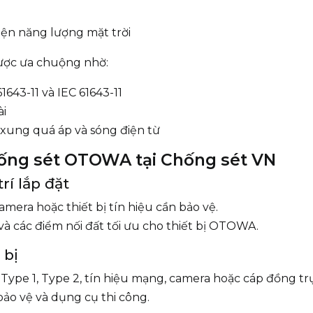
điện năng lượng mặt trời
được ưa chuộng nhờ:
1643-11 và IEC 61643-11
ài
, xung quá áp và sóng điện từ
chống sét OTOWA tại Chống sét VN
rí lắp đặt
amera hoặc thiết bị tín hiệu cần bảo vệ.
 và các điểm nối đất tối ưu cho thiết bị OTOWA.
 bị
Type 1, Type 2, tín hiệu mạng, camera hoặc cáp đồng tr
bảo vệ và dụng cụ thi công.