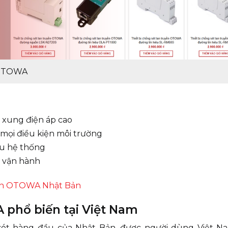
n OTOWA
à xung điện áp cao
mọi điều kiện môi trường
ều hệ thống
n vận hành
uyền OTOWA Nhật Bản
phổ biến tại Việt Nam
sét hàng đầu của Nhật Bản, được người dùng Việt Na