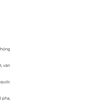
 hỏng
ở, văn
n quốc
3 pha,