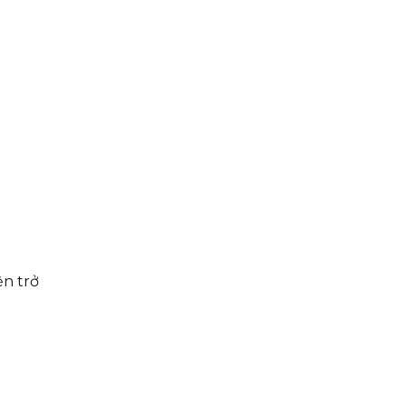
.
ện trở