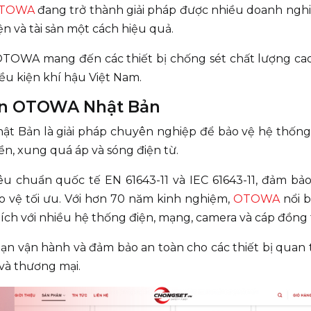
 OTOWA
đang trở thành giải pháp được nhiều doanh nghi
ện và tài sản một cách hiệu quả.
OTOWA mang đến các thiết bị chống sét chất lượng cao
ều kiện khí hậu Việt Nam.
yền OTOWA Nhật Bản
ật Bản là giải pháp chuyên nghiệp để bảo vệ hệ thống
yền, xung quá áp và sóng điện từ.
êu chuẩn quốc tế EN 61643-11 và IEC 61643-11, đảm bả
ảo vệ tối ưu. Với hơn 70 năm kinh nghiệm,
OTOWA
nổi b
hích với nhiều hệ thống điện, mạng, camera và cáp đồng 
oạn vận hành và đảm bảo an toàn cho các thiết bị quan
và thương mại.