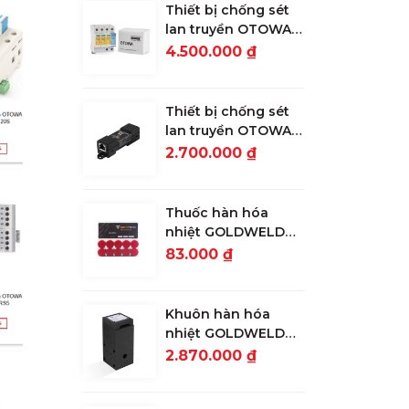
Thiết bị chống sét
lan truyền OTOWA
đường nguồn LSK-
4.500.000 ₫
T2720S
Thiết bị chống sét
lan truyền OTOWA
đường tín hiệu
2.700.000 ₫
mạng, camera OLA-
1000POE
Thuốc hàn hóa
nhiệt GOLDWELD
90g
83.000 ₫
Khuôn hàn hóa
nhiệt GOLDWELD
CR25 nối cọc với 3
2.870.000 ₫
đầu cáp