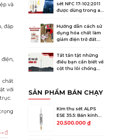
sét NFC 17-102:2011
ệp và
được dùng trong an
toàn chống sét
, đáp
Hướng dẫn cách sử
dụng hóa chất làm
giảm điện trở đất
GEM
Tất tần tật những
 điện,
điều bạn cần biết về
cột thu lôi chống
sét
o chất
ật với
SẢN PHẨM BÁN CHẠY
trục.
Kim thu sét ALPS
 trọng
ESE 35.5: Bán kính
bảo vệ 78m
20.500.000 ₫