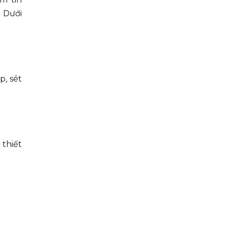
. Dưới
p, sét
 thiết