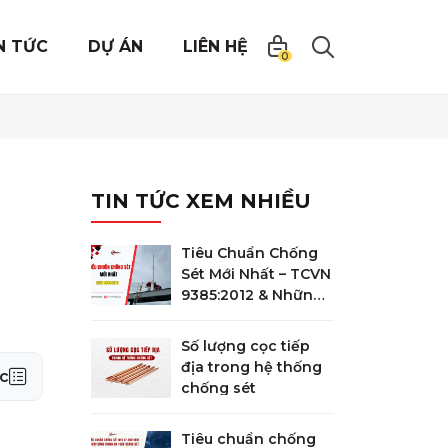
N TỨC
DỰ ÁN
LIÊN HỆ
0
TIN TỨC XEM NHIỀU
Tiêu Chuẩn Chống
Sét Mới Nhất – TCVN
9385:2012 & Những
Điểm Quan Trọng
Bắt Buộc Phải Biết
Số lượng cọc tiếp
địa trong hệ thống
c
chống sét
Tiêu chuẩn chống