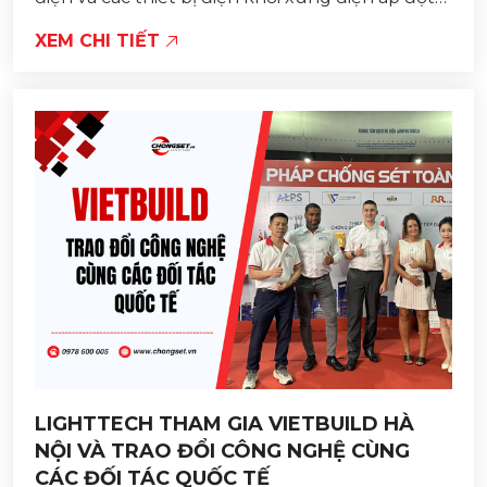
biến do sét hoặc sự cố điện gây ra. Thiết bị...
XEM CHI TIẾT
LIGHTTECH THAM GIA VIETBUILD HÀ
NỘI VÀ TRAO ĐỔI CÔNG NGHỆ CÙNG
CÁC ĐỐI TÁC QUỐC TẾ