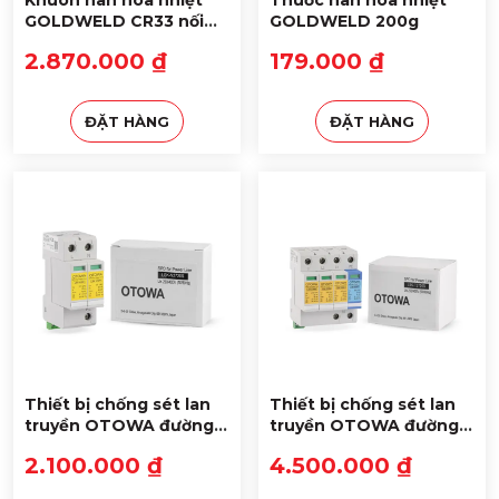
Khuôn hàn hóa nhiệt
Thuốc hàn hóa nhiệt
GOLDWELD CR33 nối
GOLDWELD 200g
cọc với 4 đầu cáp
2.870.000 ₫
179.000 ₫
ĐẶT HÀNG
ĐẶT HÀNG
Thiết bị chống sét lan
Thiết bị chống sét lan
truyền OTOWA đường
truyền OTOWA đường
nguồn LSK-N2720S
nguồn LSK-T2720S
2.100.000 ₫
4.500.000 ₫