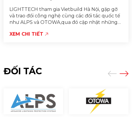
LIGHTTECH tham gia Vietbuild Hà Nội, gặp gỡ
và trao đổi công nghệ cùng các đối tác quốc tế
như ALPS và OTOWA,qua đó cập nhật những
giải pháp chống sét tiên tiến cho các công trình
XEM CHI TIẾT
tại Việt Nam.
ĐỐI TÁC