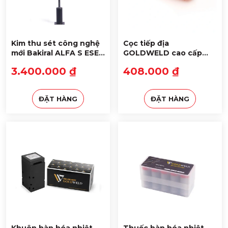
Kim thu sét công nghệ
Cọc tiếp địa
mới Bakiral ALFA S ESE
GOLDWELD cao cấp
15: Bán kính bảo vệ 64m
D16 x 2.4m lớp mạ 254
3.400.000 ₫
408.000 ₫
microns
ĐẶT HÀNG
ĐẶT HÀNG