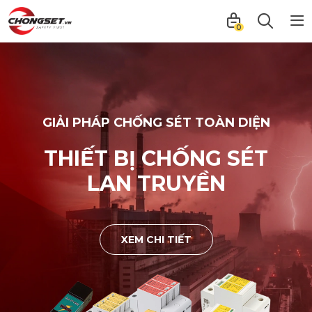
0
GIẢI PHÁP CHỐNG SÉT TOÀN DIỆN
IẢI PHÁP CHỐNG SÉT TOÀN DIỆN
THIẾT BỊ CHỐNG SÉT
THIẾT BỊ CHỐNG SÉT
TRỰC TIẾP
LAN TRUYỀN
XEM CHI TIẾT
XEM CHI TIẾT