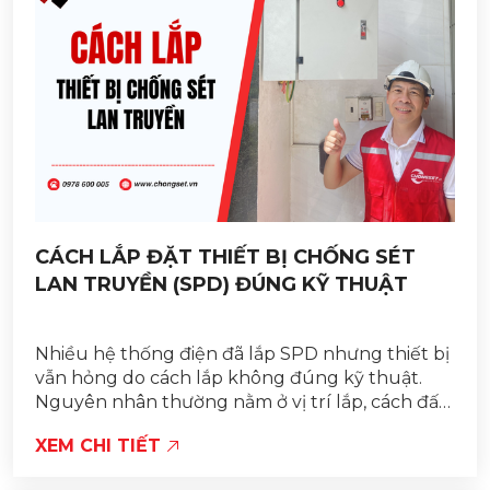
CÁCH LẮP ĐẶT THIẾT BỊ CHỐNG SÉT
LAN TRUYỀN (SPD) ĐÚNG KỸ THUẬT
Nhiều hệ thống điện đã lắp SPD nhưng thiết bị
vẫn hỏng do cách lắp không đúng kỹ thuật.
Nguyên nhân thường nằm ở vị trí lắp, cách đấu
nối và đặc biệt là hệ thống tiếp địa không đạt....
XEM CHI TIẾT