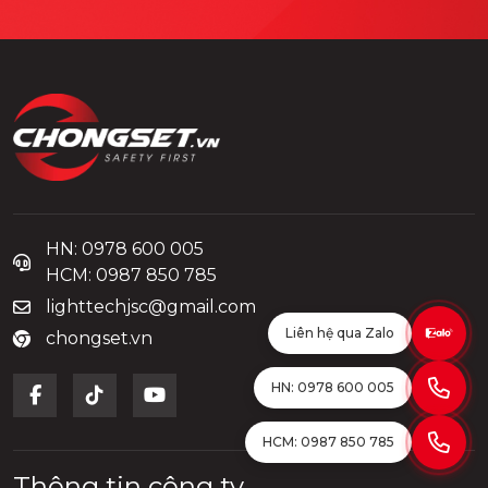
HN: 0978 600 005
HCM: 0987 850 785
lighttechjsc@gmail.com
Liên hệ qua Zalo
chongset.vn
HN: 0978 600 005
HCM: 0987 850 785
Thông tin công ty