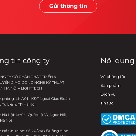
Gửi thông tin
ng tin công ty
Nội dung
Về chúng tôi
NG TY CỔ PHẦN PHÁT TRIỂN &
UYỂN GIAO CÔNG NGHỆ KỸ THUẬT
Sản phẩm
ỆN HÀ NỘI – LIGHTTECH
Dịch vụ
 phòng: LK A01 - KĐT Ngoại Giao Đoàn,
Tin tức
 Từ Liêm, TP Hà Nội
 Hà Nội: Km14, Quốc Lộ 1A, Ngọc Hồi,
 Hà Nội
o Hồ Chí Minh: Số 20/24D Đường Bình