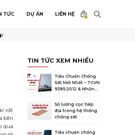
N TỨC
DỰ ÁN
LIÊN HỆ
0
áp
TIN TỨC XEM NHIỀU
Tiêu Chuẩn Chống
Sét Mới Nhất – TCVN
9385:2012 & Những
Điểm Quan Trọng
Bắt Buộc Phải Biết
Số lượng cọc tiếp
ác vật
địa trong hệ thống
chống sét
ía bên
ao qua
Tiêu chuẩn chống
 người