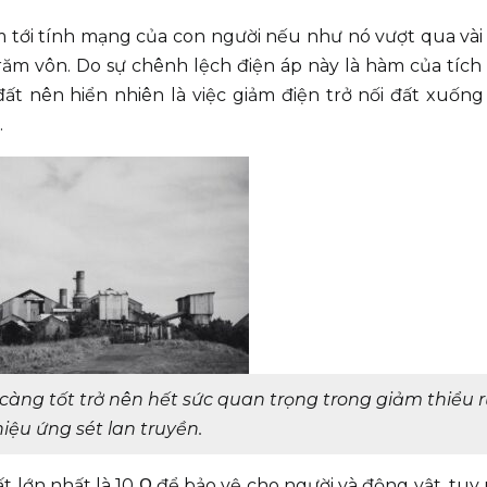
m tới tính mạng của con người nếu như nó vượt qua và
trăm vôn. Do sự chênh lệch điện áp này là hàm của tíc
 đất nên hiển nhiên là việc giảm điện trở nối đất xuốn
.
àng tốt trở nên hết sức quan trọng trong giảm thiểu rủ
hiệu ứng sét lan truyền.
 đất lớn nhất là 10 Ω để bảo vệ cho người và động vật, tuy