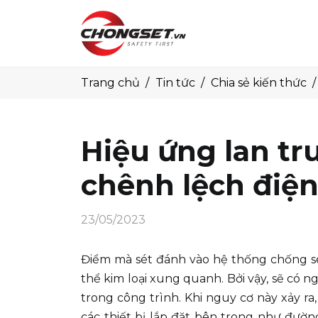
Trang chủ
Tin tức
Chia sẻ kiến thức
Hiệu ứng lan tr
chênh lệch điện
23/05/2023
Điểm mà sét đánh vào hệ thống chống sét 
thể kim loại xung quanh. Bởi vậy, sẽ có n
trong công trình. Khi nguy cơ này xảy ra
các thiết bị lắp đặt bên trong như đườn