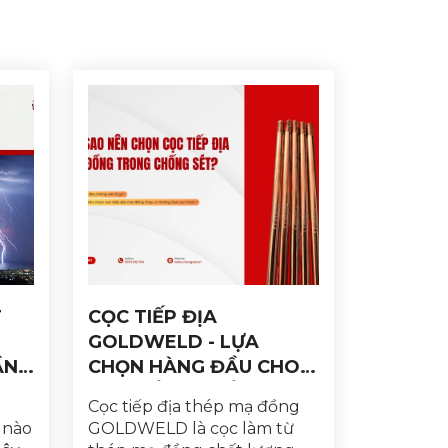
T
CỌC TIẾP ĐỊA
GOLDWELD - LỰA
ẦN
CHỌN HÀNG ĐẦU CHO
HỆ THỐNG CHỐNG SÉT.
Cọc tiếp địa thép mạ đồng
 nào
GOLDWELD là cọc làm từ