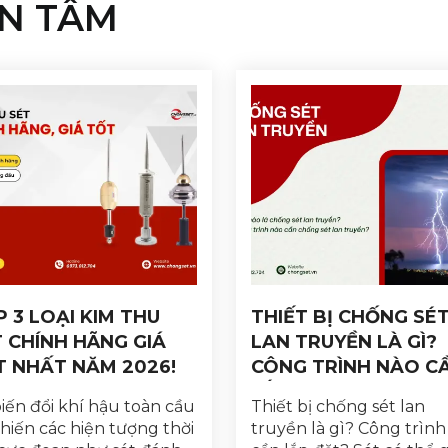
N TÂM
 3 LOẠI KIM THU
THIẾT BỊ CHỐNG SÉ
 CHÍNH HÃNG GIÁ
LAN TRUYỀN LÀ GÌ?
T NHẤT NĂM 2026!
CÔNG TRÌNH NÀO C
LẮP ĐẶT?
iến đổi khí hậu toàn cầu
Thiết bị chống sét lan
hiến các hiện tượng thời
truyền là gì? Công trình