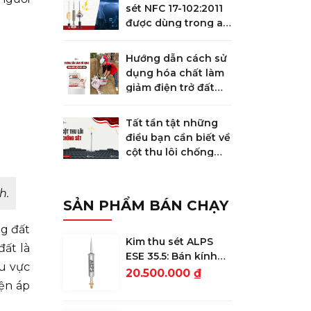
sét NFC 17-102:2011
được dùng trong an
toàn chống sét
Hướng dẫn cách sử
dụng hóa chất làm
giảm điện trở đất
GEM
Tất tần tật những
điều bạn cần biết về
cột thu lôi chống
sét
h.
SẢN PHẨM BÁN CHẠY
ng đất
Kim thu sét ALPS
đất là
ESE 35.5: Bán kính
hu vực
bảo vệ 78m
20.500.000 ₫
iện áp