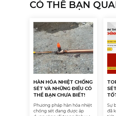
CÓ THỂ BẠN QUA
HÀN HÓA NHIỆT CHỐNG
TOP
SÉT VÀ NHỮNG ĐIỀU CÓ
SÉT
THỂ BẠN CHƯA BIẾT!
TỐ
Phương pháp hàn hóa nhiệt
Sự b
chống sét đang được áp
đã k