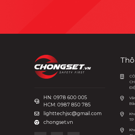
Thô
CÔ
CH
ĐI
HN: 0978 600 005
Văn
Bắc
HCM: 0987 850 785
lighttechjsc@gmail.com
Kho
TP
chongset.vn
Kh