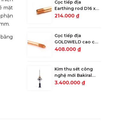
Cọc tiếp địa
bề mặt
Earthing rod D16 x
2.4m lớp mạ 30
ộ phận
214.000 ₫
microns
 mm.
Cọc tiếp địa
n bằng
GOLDWELD cao cấp
D16 x 2.4m lớp mạ
408.000 ₫
254 microns
Kim thu sét công
nghệ mới Bakiral
ALFA S ESE 15: Bán
3.400.000 ₫
kính bảo vệ 64m