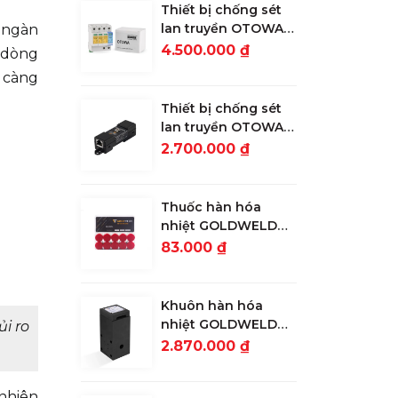
Thiết bị chống sét
lan truyền OTOWA
i ngàn
đường nguồn LSK-
4.500.000 ₫
h dòng
T2720S
g càng
Thiết bị chống sét
lan truyền OTOWA
đường tín hiệu
2.700.000 ₫
mạng, camera OLA-
1000POE
Thuốc hàn hóa
nhiệt GOLDWELD
90g
83.000 ₫
Khuôn hàn hóa
nhiệt GOLDWELD
i ro
CR25 nối cọc với 3
2.870.000 ₫
đầu cáp
 nhiên