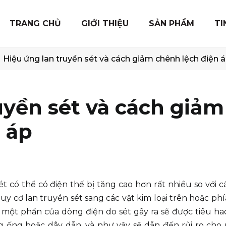
TRANG CHỦ
GIỚI THIỆU
SẢN PHẨM
TI
Hiệu ứng lan truyền sét và cách giảm chênh lệch điện 
uyền sét và cách giảm
 áp
có thể có điện thế bị tăng cao hơn rất nhiều so với c
guy cơ lan truyền sét sang các vật kim loại trên hoặc ph
, một phần của dòng điện do sét gây ra sẽ được tiêu h
g ống hoặc dây dẫn, và như vậy sẽ dẫn đến rủi ro cho