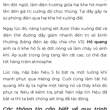
lên đột ngột, làm điện trường giữa hai khe hở mạnh
lên đến giá trị cường độ chọc thủng. Tại đây gây ra
sự phóng điện qua hai khe hở xuống đất.
Ngay lúc đó, năng lượng sét được tháo xuống đất và
điện thế đường dây giảm nhanh đến trị số bình
thường (bằng điện áp dây chia cho V3).
Hồ quang
sinh ra ở khe hở Si sẽ đốt nóng và làm cháy vỏ sinh
khí. Áp suất trong ống tăng lên rất cao, có thể đạt
tớt hàng trăm atmosphe.
Lúc này, nắp báo hiệu 5 bị bật ra, một luồng khí
mạnh phụt qua miệng ống. Cuối cùng làm tắt hồ
quang. Khi ấy ta nghe một tiếng nổ và thấy khói đỏ
phụt ra. Nếu đi kiểm tra, phát hiện nắp tín hiệu đã
bật ra thì ta biết chống sét ống đã tác động.
Các thông tin cần biết về quy trình