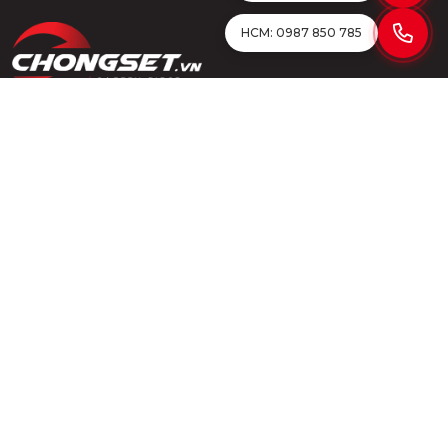
HCM: 0987 850 785
HN: 0978 600 005
HCM: 0987 850 785
lighttechjsc@gmail.com
chongset.vn
Thông tin công ty
CÔNG TY CỔ PHẦN PHÁT TRIỂN & CHUYỂN GIAO CÔNG NGHỆ KỸ