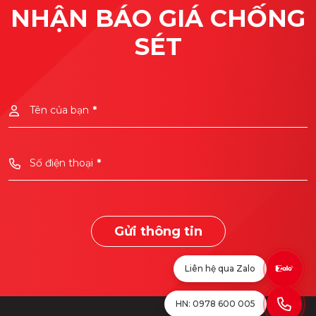
NHẬN BÁO GIÁ CHỐNG
SÉT
Tên của bạn
*
Số điện thoại
*
Gửi thông tin
Liên hệ qua Zalo
HN: 0978 600 005