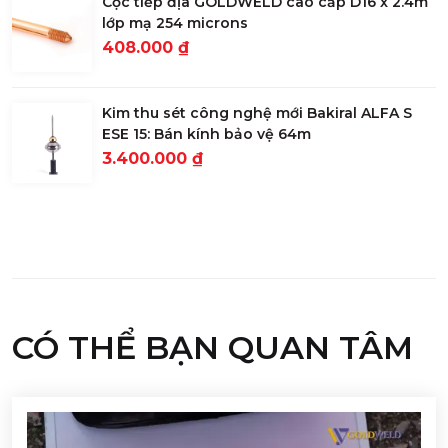
Cọc tiếp địa GOLDWELD cao cấp D16 x 2.4m
lớp mạ 254 microns
408.000 ₫
Kim thu sét công nghệ mới Bakiral ALFA S
ESE 15: Bán kính bảo vệ 64m
3.400.000 ₫
CÓ THỂ BẠN QUAN TÂM