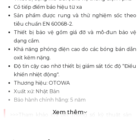
Có tiếp điểm báo hiệu từ xa
Sản phẩm được rung và thử nghiệm sốc theo
tiêu chuẩn EN 60068-2.
Thiết bị bảo vệ gồm giá đỡ và mô-đun bảo vệ
dạng cắm.
Khả năng phóng điện cao do các bóng bán dẫn
oxit kẽm nặng.
Độ tin cậy cao nhờ thiết bị giám sát tốc độ "Điều
khiển nhiệt động".
Thương hiệu: OTOWA
Xuất xứ: Nhật Bản
Bảo hành chính hãng: 5 năm
Xem thêm
>>>Tham khảo chi tiết thông số kỹ thuật sản
phẩm:
Thông số kỹ thuật và ứng dụng của thiết
bị chống sét lan truyền OTOWA LS-T3820S