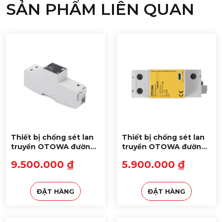
SẢN PHẨM LIÊN QUAN
Xem thêm:
Thiết bị chống sét lan truyền cho đường
nguồn điện 3 pha thông dụng nhất
Thiết bị chống sét lan
Thiết bị chống sét lan
truyền OTOWA đường
truyền OTOWA đường
nguồn LD-S4435S
nguồn LD-PNP25100S
9.500.000 ₫
5.900.000 ₫
(N-PE)
ĐẶT HÀNG
ĐẶT HÀNG